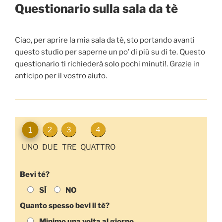
Questionario sulla sala da tè
Ciao, per aprire la mia sala da tè, sto portando avanti
questo studio per saperne un po’ di più su di te. Questo
questionario ti richiederà solo pochi minuti!. Grazie in
anticipo per il vostro aiuto.
1
2
3
4
UNO
DUE
TRE
QUATTRO
Bevi té?
SÌ
NO
Quanto spesso bevi il tè?
Minimo una volta al giorno